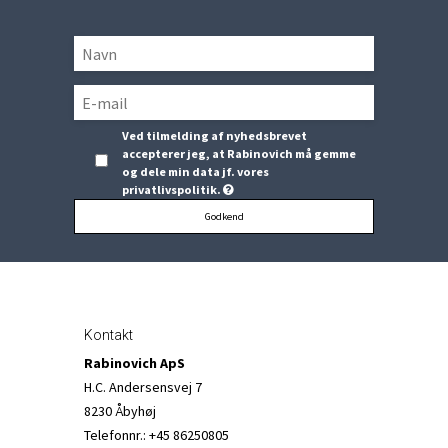
Ved tilmelding af nyhedsbrevet
accepterer jeg, at Rabinovich må gemme
og dele min data jf. vores
privatlivspolitik.
Godkend
Kontakt
Rabinovich ApS
H.C. Andersensvej 7
8230 Åbyhøj
Telefonnr.
:
+45 86250805