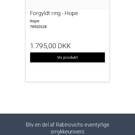
Forgyldt ring - Hope
Hope
76920328
1.795,00 DKK
Vis produkt
Bliv en del af Rabinovichs eventyrlige
smykkeunivers