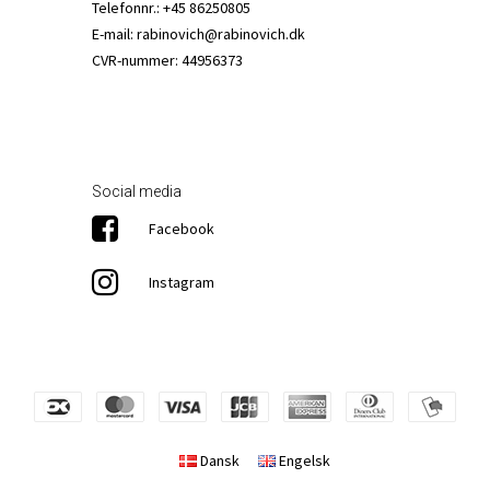
Telefonnr.
:
+45 86250805
E-mail
:
rabinovich@rabinovich.dk
CVR-nummer
:
44956373
Social media
Facebook
Instagram
Dansk
Engelsk