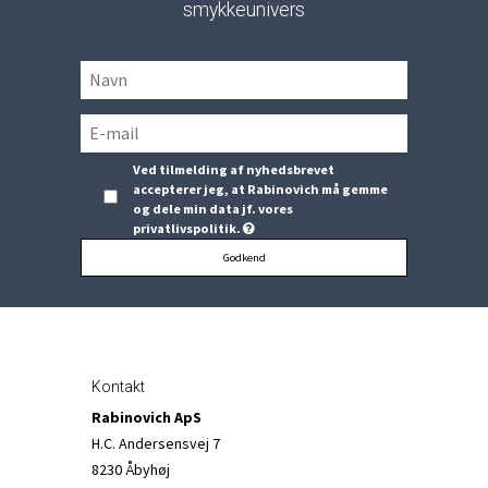
smykkeunivers
Ved tilmelding af nyhedsbrevet
accepterer jeg, at Rabinovich må gemme
og dele min data jf. vores
privatlivspolitik.
Godkend
Kontakt
Rabinovich ApS
H.C. Andersensvej 7
8230 Åbyhøj