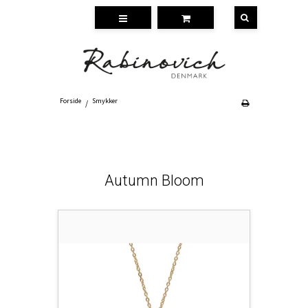
Forside
Smykker
/
Autumn Bloom