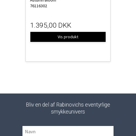
76116302
1.395,00 DKK
Vis produkt
Bliv en del af Rabinovichs eventyrlige
smykkeunivers