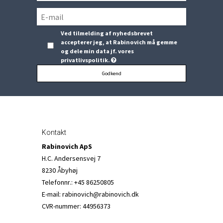
Ved tilmelding af nyhedsbrevet
accepterer jeg, at Rabinovich må gemme
og dele min data jf. vores
privatlivspolitik.
Godkend
Kontakt
Rabinovich ApS
H.C. Andersensvej 7
8230 Åbyhøj
Telefonnr.
:
+45 86250805
E-mail
:
rabinovich@rabinovich.dk
CVR-nummer
:
44956373