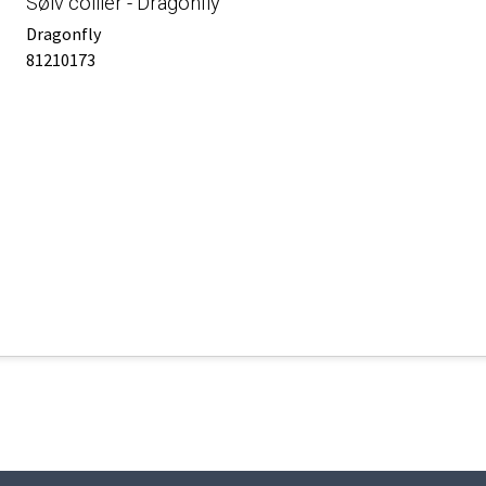
Sølv collier - Dragonfly
Dragonfly
81210173