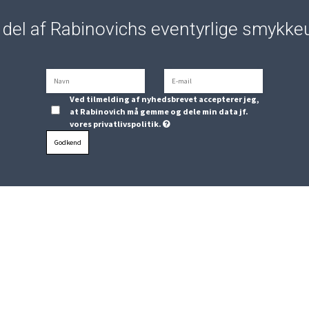
n del af Rabinovichs eventyrlige smykke
Ved tilmelding af nyhedsbrevet accepterer jeg,
at Rabinovich må gemme og dele min data jf.
vores privatlivspolitik.
Godkend