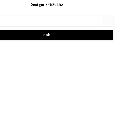
74620153
Design:
.
Køb