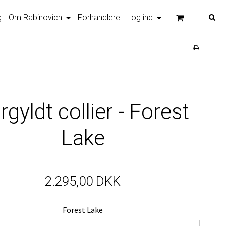
g
Om Rabinovich
Forhandlere
Log ind
rgyldt collier - Forest
Lake
2.295,00 DKK
Forest Lake