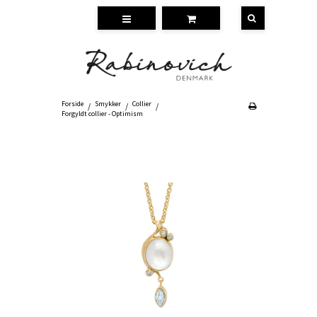
Forside
Smykker
Collier
/
/
/
Forgyldt collier - Optimism