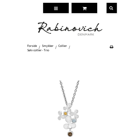
Forside
Smykker
Collier
/
/
/
Sølv collier - Trio