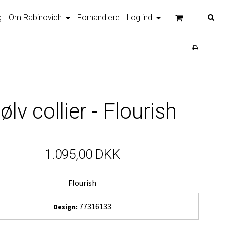
g
Om Rabinovich
Forhandlere
Log ind
ølv collier - Flourish
1.095,00 DKK
Flourish
77316133
Design: