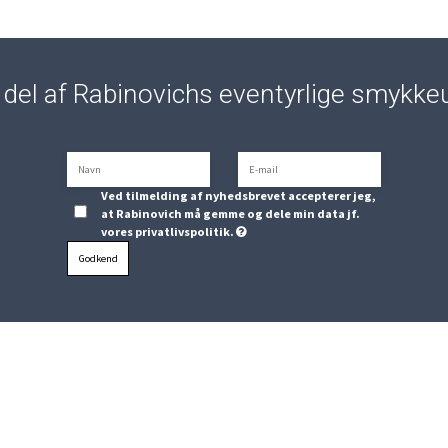
n del af Rabinovichs eventyrlige smykke
Ved tilmelding af nyhedsbrevet accepterer jeg,
at Rabinovich må gemme og dele min data jf.
vores privatlivspolitik.
Godkend