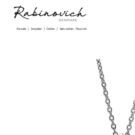
/
/
/
Forside
Smykker
Collier
Sølv collier - Flourish