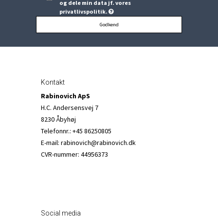
og dele min data jf. vores
privatlivspolitik.
Godkend
Kontakt
Rabinovich ApS
H.C. Andersensvej 7
8230 Åbyhøj
Telefonnr.
:
+45 86250805
E-mail
:
rabinovich@rabinovich.dk
CVR-nummer
:
44956373
Social media