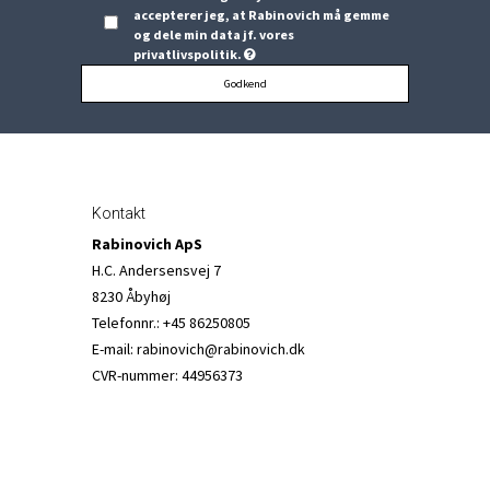
accepterer jeg, at Rabinovich må gemme
og dele min data jf. vores
privatlivspolitik.
Godkend
Kontakt
Rabinovich ApS
H.C. Andersensvej 7
8230 Åbyhøj
Telefonnr.
:
+45 86250805
E-mail
:
rabinovich@rabinovich.dk
CVR-nummer
:
44956373