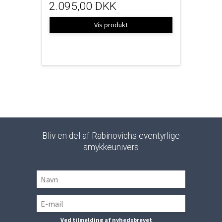
2.095,00 DKK
Vis produkt
Bliv en del af Rabinovichs eventyrlige
smykkeunivers
Ved tilmelding af nyhedsbrevet