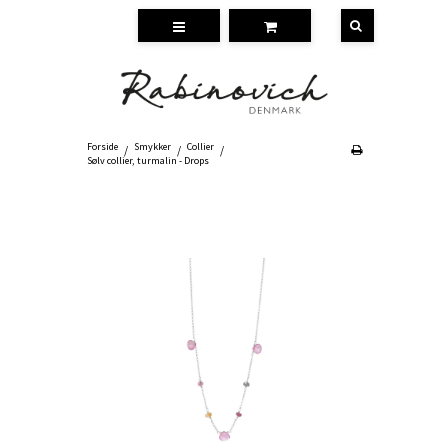
Forside
Smykker
Collier
/
/
/
Sølv collier, turmalin - Drops