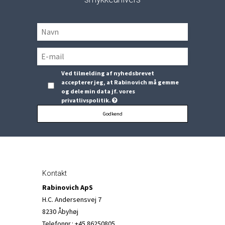
Ved tilmelding af nyhedsbrevet
accepterer jeg, at Rabinovich må gemme
og dele min data jf. vores
privatlivspolitik.
Godkend
Kontakt
Rabinovich ApS
H.C. Andersensvej 7
8230 Åbyhøj
Telefonnr.
:
+45 86250805