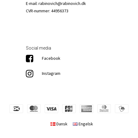
E-mail
:
rabinovich@rabinovich.dk
CVR-nummer
:
44956373
Social media
Facebook
Instagram
Dansk
Engelsk