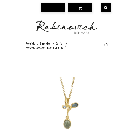
Forside
Smykker
Collier
/
/
/
Forgyldt collier - Blend of Blue