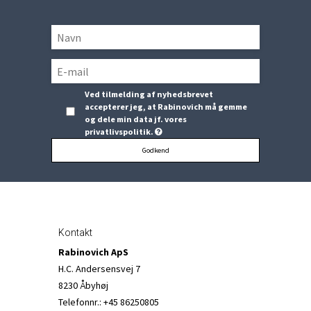
Ved tilmelding af nyhedsbrevet
accepterer jeg, at Rabinovich må gemme
og dele min data jf. vores
privatlivspolitik.
Godkend
Kontakt
Rabinovich ApS
H.C. Andersensvej 7
8230 Åbyhøj
Telefonnr.
:
+45 86250805