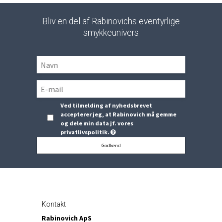
Bliv en del af Rabinovichs eventyrlige
smykkeunivers
Ved tilmelding af nyhedsbrevet
accepterer jeg, at Rabinovich må gemme
og dele min data jf. vores
privatlivspolitik.
Godkend
Kontakt
Rabinovich ApS