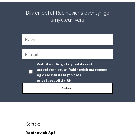
Bliv en del af Rabinovichs eventyrlige
smykkeunivers
Ved tilmelding af nyhedsbrevet
accepterer jeg, at Rabinovich må gemme
og dele min data jf. vores
privatlivspolitik.
Godkend
Kontakt
Rabinovich ApS