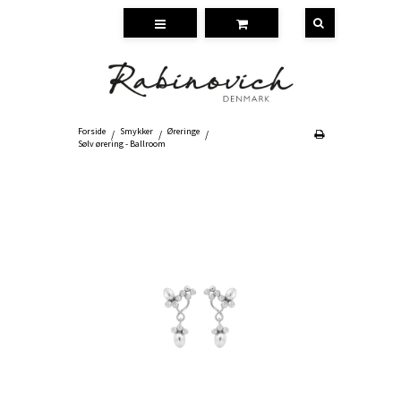
Forside
Smykker
Øreringe
/
/
/
Sølv ørering - Ballroom