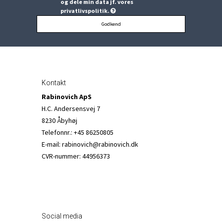
og dele min data jf. vores
privatlivspolitik.
Godkend
Kontakt
Rabinovich ApS
H.C. Andersensvej 7
8230 Åbyhøj
Telefonnr.
:
+45 86250805
E-mail
:
rabinovich@rabinovich.dk
CVR-nummer
:
44956373
Social media