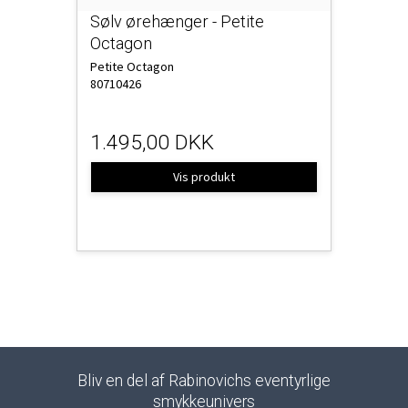
Sølv ørehænger - Petite
Octagon
Petite Octagon
80710426
1.495,00 DKK
Vis produkt
Bliv en del af Rabinovichs eventyrlige
smykkeunivers