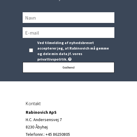
Ved tilmelding af nyhedsbrevet
accepterer jeg, at Rabinovich må gemme
og dele min data jf. vores
privatlivspolitik.
Godkend
Kontakt
Rabinovich ApS
H.C. Andersensvej 7
8230 Åbyhøj
Telefonnr.
:
+45 86250805