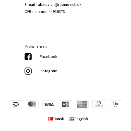
E-mail
:
rabinovich@rabinovich.dk
CVR-nummer
:
44956373
Social media
Facebook
Instagram
Dansk
Engelsk