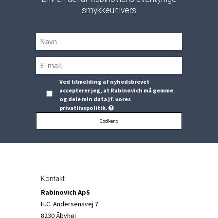
smykkeunivers
Ved tilmelding af nyhedsbrevet
accepterer jeg, at Rabinovich må gemme
og dele min data jf. vores
privatlivspolitik.
Godkend
Kontakt
Rabinovich ApS
H.C. Andersensvej 7
8230 Åbyhøj