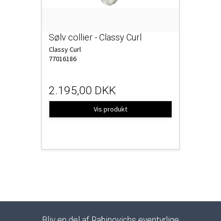
Sølv collier - Classy Curl
Classy Curl
77016186
2.195,00 DKK
Vis produkt
Bliv en del af Rabinovichs eventyrlige