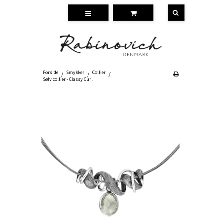
Forside
Smykker
Collier
/
/
/
Sølv collier - Classy Curl