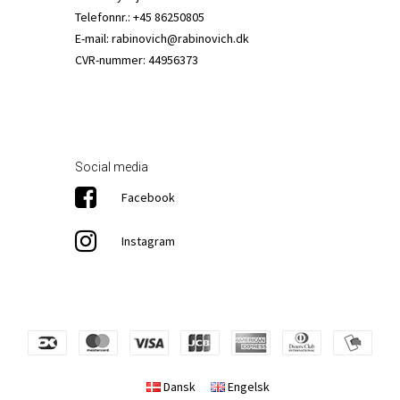
Telefonnr.
:
+45 86250805
E-mail
:
rabinovich@rabinovich.dk
CVR-nummer
:
44956373
Social media
Facebook
Instagram
Dansk
Engelsk